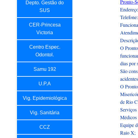
Pronto-S
Depto. Gestão do
Endereço:
SUS
Telefone
Funciona
CER-Princesa
Atendime
Victoria
Descriçã
Centro Espec.
O Pronto
Odontol.
funciona
dias por
Samu 192
São consi
acidente
U.P.A
O Pronto
Misericó
Vig. Epidemiológica
de Rio C
Serviços 
Vig. Sanitária
Médicos 
Equipe d
CCZ
Raio X;