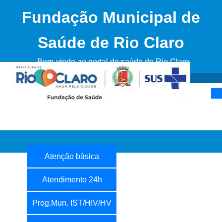
Fundação Municipal de
Saúde de Rio Claro
Bem-vindo ao portal de saúde de Rio Claro
Atenção básica
Atendimento 24h
Uni
Prog.Mun. IST/HIV/HV