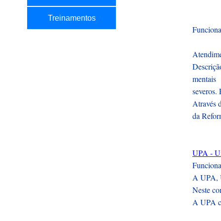
Treinamentos
Funciona
Atendimen
Descriçã
mentais
severos. 
Através d
da Reform
UPA - Un
Funciona
A UPA, U
Neste con
A UPA con