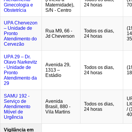
Ginecologia e
Maternidade),
24 horas
70
Obstetrícia
S/N - Centro
UPA Chervezon
– Unidade de
(1
Rua M9, 66 -
Todos os dias,
Pronto
14
Jd Cheverson
24 horas
Atendimento do
35
Cervezão
UPA 29 – Dr.
Olavo Narkevitz
Avenida 29,
- Unidade de
Todos os dias,
(1
1313 –
Pronto
24 horas
18
Estádio
Atendimento da
29
SAMU 192 -
U
Serviço de
Avenida
Todos os dias,
LI
Atendimento
Brasil, 880 -
24 horas
/ 
Móvel de
Vila Martins
40
Urgência
Vigilância em