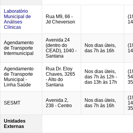
Laboratório
Municipal de
Rua M9, 66 -
(1
Análises
Jd Cheverson
14
Clínicas
Avenida 24
Agendamento
(dentro do
Nos dias úteis,
(1
de Transporte
CEAD), 1040 -
das 7h às 16h
14
Intermunicipal
Santana
Agendamento
Rua Dr. Eloy
Nos dias úteis,
(1
de Transporte
Chaves, 3265
das 7h às 12h -
54
Municipal -
- Alto do
das 13h às 17h
35
Linha Saúde
Santana
(1
Avenida 2,
Nos dias úteis,
SESMT
14
238 - Centro
das 7h às 16h
35
Unidades
Externas