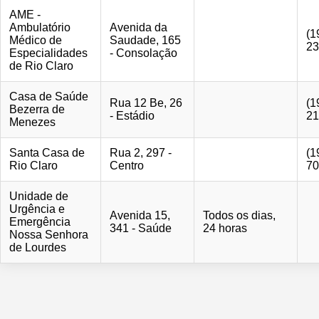
AME -
Ambulatório
Avenida da
(1
Médico de
Saudade, 165
23
Especialidades
- Consolação
de Rio Claro
Casa de Saúde
Rua 12 Be, 26
(1
Bezerra de
- Estádio
21
Menezes
Santa Casa de
Rua 2, 297 -
(1
Rio Claro
Centro
70
Unidade de
Urgência e
Avenida 15,
Todos os dias,
Emergência
341 - Saúde
24 horas
Nossa Senhora
de Lourdes