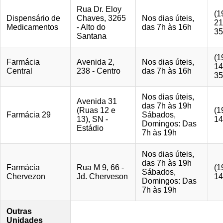
Rua Dr. Eloy
(1
Dispensário de
Chaves, 3265
Nos dias úteis,
21
Medicamentos
- Alto do
das 7h às 16h
35
Santana
(1
Farmácia
Avenida 2,
Nos dias úteis,
14
Central
238 - Centro
das 7h às 16h
35
Nos dias úteis,
Avenida 31
das 7h às 19h
(Ruas 12 e
(1
Farmácia 29
Sábados,
13), SN -
14
Domingos: Das
Estádio
7h às 19h
Nos dias úteis,
das 7h às 19h
Farmácia
Rua M 9, 66 -
(1
Sábados,
Chervezon
Jd. Cherveson
14
Domingos: Das
7h às 19h
Outras
Unidades