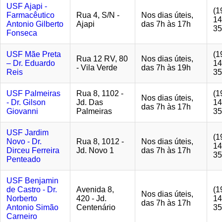
USF Ajapi -
(1
Farmacêutico
Rua 4, S/N -
Nos dias úteis,
14
Antonio Gilberto
Ajapi
das 7h às 17h
35
Fonseca
USF Mãe Preta
(1
Rua 12 RV, 80
Nos dias úteis,
– Dr. Eduardo
14
- Vila Verde
das 7h às 19h
Reis
35
USF Palmeiras
Rua 8, 1102 -
(1
Nos dias úteis,
- Dr. Gilson
Jd. Das
14
das 7h às 17h
Giovanni
Palmeiras
35
USF Jardim
(1
Novo - Dr.
Rua 8, 1012 -
Nos dias úteis,
14
Dirceu Ferreira
Jd. Novo 1
das 7h às 17h
35
Penteado
USF Benjamin
de Castro - Dr.
Avenida 8,
(1
Nos dias úteis,
Norberto
420 - Jd.
14
das 7h às 17h
Antonio Simão
Centenário
35
Carneiro