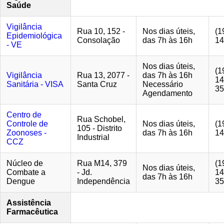
Saúde
Vigilância
Rua 10, 152 -
Nos dias úteis,
(1
Epidemiológica
Consolação
das 7h às 16h
14
- VE
Nos dias úteis,
(1
Vigilância
Rua 13, 2077 -
das 7h às 16h
14
Sanitária - VISA
Santa Cruz
Necessário
35
Agendamento
Centro de
Rua Schobel,
Controle de
Nos dias úteis,
(1
105 - Distrito
Zoonoses -
das 7h às 16h
14
Industrial
CCZ
Núcleo de
Rua M14, 379
(1
Nos dias úteis,
Combate a
- Jd.
14
das 7h às 16h
Dengue
Independência
35
Assistência
Farmacêutica