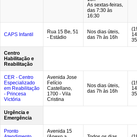
As sextas-feiras,
das 7:30 às
16:30
(1
Rua 15 Be, 51
Nos dias úteis,
CAPS Infantil
14
- Estádio
das 7h às 16h
35
Centro
Habilitação e
Reabilitação
CER - Centro
Avenida Jose
Especializado
Felício
(1
Nos dias úteis,
em Reabilitação
Castellano,
14
das 7h às 16h
- Princesa
1700 - Vila
35
Victória
Cristina
Urgência e
Emergência
Pronto
Avenida 15
Atendimento
(Anexo a
Todos os dias,
(1