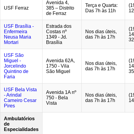
Avenida 4,
Terça e Quarta:
(1
USF Ferraz
385 – Distrito
Das 7h às 11h
12
de Ferraz
USF Brasília -
Estrada dos
(1
Enfermeira
Costas nº
Nos dias úteis,
14
Neusa Maria
1349 - Jd.
das 7h às 17h
32
Mortari
Brasília
USF São
Miguel -
Avenida 62A,
(1
Nos dias úteis,
Jorcelindo
1750 - Vila
14
das 7h às 17h
Quintino de
São Miguel
35
Faria
USF Bela Vista
Avenida 1A nº
- Arindal
Nos dias úteis,
(1
750 - Bela
Carneiro Cesar
das 7h às 17h
14
Vista
Pires
Ambulatórios
de
Especialidades