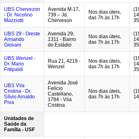
UBS Chervezon
Avenida M-17,
(1
Nos dias úteis,
- Dr. Nicolino
739 – Jd.
14
das 7h às 17h
Mazziotti
Cherveson
35
UBS 29 - Oreste
Avenida 29,
(1
Nos dias úteis,
Armando
1311 - Bairro
14
das 7h às 17h
Giovani
do Estádio
35
UBS Wenzel -
(1
Rua 21, 4219 -
Nos dias úteis,
Dr. Mario
14
Wenzel
das 7h às 17h
Fittipaldi
35
Avenida José
UBS Vila
Felício
Cristina - Dr.
Nos dias úteis,
(1
Castellano,
Sílvio Arnaldo
das 7h às 17h
14
1784 - Vila
Piva
Cristina
Unidades de
Saúde da
Família - USF