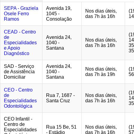
SEPA - Graziela
Avenida 19,
Nos dias úteis,
(1
Osele Ferro
1045 -
das 7h às 16h
14
Ramos
Consolação
CEAD - Centro
(1
de
Avenida 24,
Nos dias úteis,
14
Especialidades
1040 -
das 7h às 16h
35
e Apoio
Santana
35
Diagnóstico
SAD - Serviço
Avenida 24,
Nos dias úteis,
(1
de Assistência
1040 -
das 7h às 19h
56
Domiciliar
Santana
CEO - Centro
(1
de
Rua 7, 1687 -
Nos dias úteis,
14
Especialidades
Santa Cruz
das 7h às 16h
35
Odontológica
CEO Infantil -
Centro de
Rua 15 Be, 51
Nos dias úteis,
(1
Especialidades
- Estádio
das 7h às 16h
57