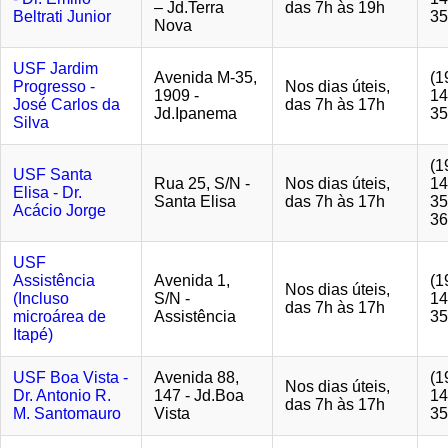
– Jd.Terra
das 7h às 19h
Beltrati Junior
35
Nova
USF Jardim
Avenida M-35,
(1
Progresso -
Nos dias úteis,
1909 -
14
José Carlos da
das 7h às 17h
Jd.Ipanema
35
Silva
(1
USF Santa
Rua 25, S/N -
Nos dias úteis,
14
Elisa - Dr.
Santa Elisa
das 7h às 17h
35
Acácio Jorge
36
USF
Assistência
Avenida 1,
(1
Nos dias úteis,
(Incluso
S/N -
14
das 7h às 17h
microárea de
Assistência
35
Itapé)
USF Boa Vista -
Avenida 88,
(1
Nos dias úteis,
Dr. Antonio R.
147 - Jd.Boa
14
das 7h às 17h
M. Santomauro
Vista
35