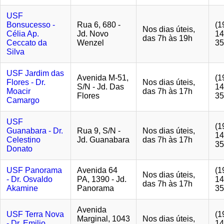
USF
Bonsucesso -
Rua 6, 680 -
(1
Nos dias úteis,
Célia Ap.
Jd. Novo
14
das 7h às 19h
Ceccato da
Wenzel
35
Silva
USF Jardim das
Avenida M-51,
(1
Flores - Dr.
Nos dias úteis,
S/N - Jd. Das
14
Moacir
das 7h às 17h
Flores
35
Camargo
USF
(1
Guanabara - Dr.
Rua 9, S/N -
Nos dias úteis,
14
Celestino
Jd. Guanabara
das 7h às 17h
35
Donato
USF Panorama
Avenida 64
(1
Nos dias úteis,
- Dr. Osvaldo
PA, 1390 - Jd.
14
das 7h às 17h
Akamine
Panorama
35
Avenida
USF Terra Nova
(1
Marginal, 1043
Nos dias úteis,
- Dr. Emilio
14