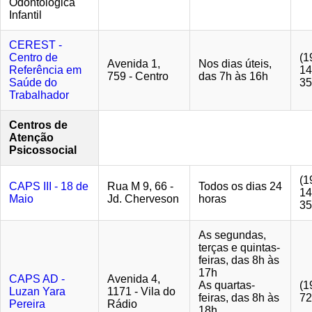
Odontológica
Infantil
CEREST -
Centro de
(1
Avenida 1,
Nos dias úteis,
Referência em
14
759 - Centro
das 7h às 16h
Saúde do
35
Trabalhador
Centros de
Atenção
Psicossocial
(1
CAPS III - 18 de
Rua M 9, 66 -
Todos os dias 24
14
Maio
Jd. Cherveson
horas
35
As segundas,
terças e quintas-
feiras, das 8h às
17h
CAPS AD -
Avenida 4,
As quartas-
(1
Luzan Yara
1171 - Vila do
feiras, das 8h às
72
Pereira
Rádio
18h