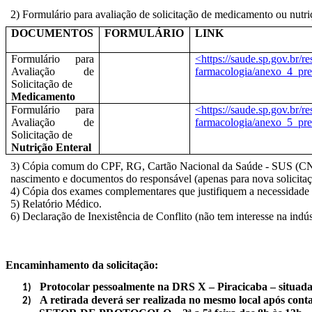
2) Formulário para avaliação de solicitação de medicamento ou nutr
DOCUMENTOS
FORMULÁRIO
LINK
Formulário para
<https://saude.sp.gov.br/re
Avaliação de
farmacologia/anexo_4_pr
Solicitação de
Medicamento
Formulário para
<https://saude.sp.gov.br/re
Avaliação de
farmacologia/anexo_5_pr
Solicitação de
Nutrição
Enteral
3
) Cópia comum do CPF, RG, Cartão Nacional da Saúde - SUS (CNS)
nascimento e documentos do responsável (apenas para nova solicitaç
4)
Cópia dos exames complementares que justifiquem a necessidade
5) Relatório Médico.
6) Declaração de Inexistência de Conflito (não tem interesse na ind
Encaminhamento da solicitação:
Protocolar pessoalmente na DRS X – Piracicaba – situad
1)
A retirada deverá ser realizada no mesmo local após contat
2)