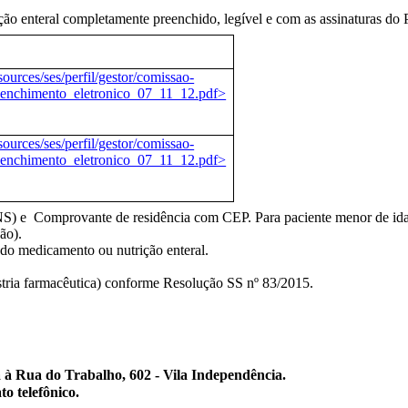
ição
enteral
completamente preenchido, legível e com as assinaturas do
sources/ses/perfil/gestor/comissao-
eenchimento_eletronico_07_11_12.pdf>
sources/ses/perfil/gestor/comissao-
eenchimento_eletronico_07_11_12.pdf>
 e Comprovante de residência com CEP. Para paciente menor de idad
ão).
 do medicamento ou nutrição
enteral
.
ústria farmacêutica) conforme Resolução SS nº 83/2015.
a à
Rua do Trabalho, 602 - Vila Independência.
o telefônico.