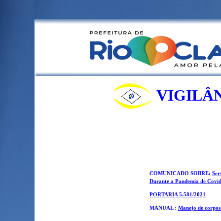
VIGILÂ
COMUNICADO SOBRE:
Ser
Durante a Pandemia de Covi
PORTARIA 5.581/2021
MANUAL :
Manejo de corpos